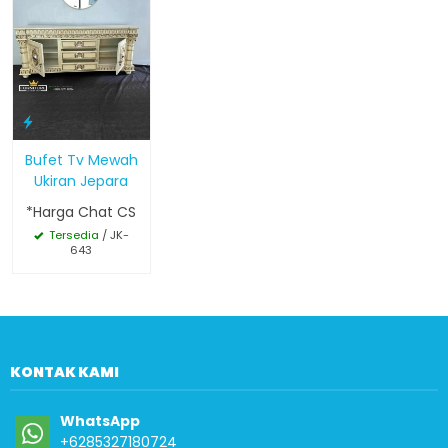
Bufet Tv Mewah
Ukiran Jepara
*Harga Chat CS
Tersedia
/ JK-
643
KONTAK KAMI
WhatsApp
+6285327180724