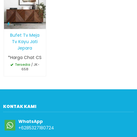
Bufet Tv Meja
Tv Kayu Jati
Jepara
*Harga Chat CS
Tersedia
/ JK-
658
KONTAK KAMI
WhatsApp
+6285327180724