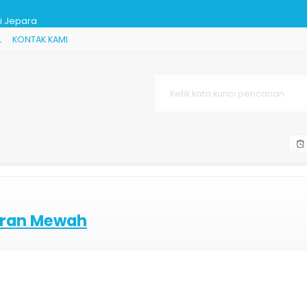
ti Jepara
L
KONTAK KAMI
in Modern
malis Jepara
 6
le
"
kiran Mewah