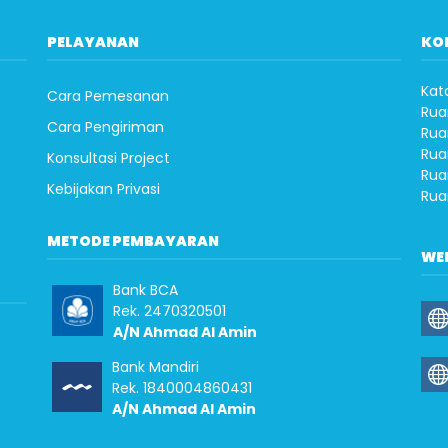
PELAYANAN
KO
Kat
Cara Pemesanan
Rua
Cara Pengiriman
Rua
Rua
Konsultasi Project
Rua
Kebijakan Privasi
Rua
METODE PEMBAYARAN
WE
Bank BCA
Rek. 2470320501
A/N Ahmad Al Amin
Bank Mandiri
Rek. 1840004860431
A/N Ahmad Al Amin