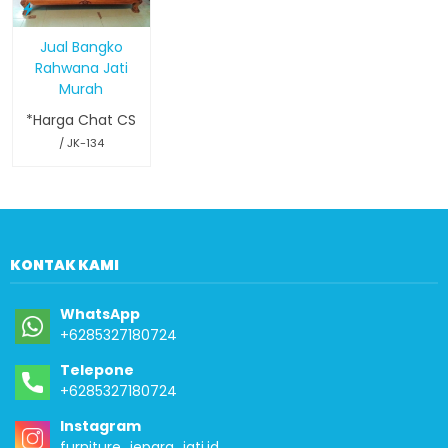
Jual Bangko
Rahwana Jati
Murah
*Harga Chat CS
/ JK-134
KONTAK KAMI
WhatsApp
+6285327180724
Telepone
+6285327180724
Instagram
furniture_jepara_jati.id