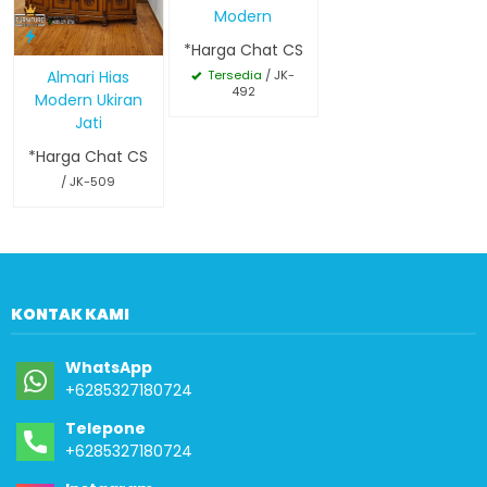
Modern
*Harga Chat CS
Tersedia
/ JK-
Almari Hias
492
Modern Ukiran
Jati
*Harga Chat CS
/ JK-509
KONTAK KAMI
WhatsApp
+6285327180724
Telepone
+6285327180724