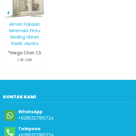
Almari Pakaian
Minimalis Pintu
Sleding Ukiran
Klasik Jepara
*Harga Chat CS
/ JK-243
KONTAK KAMI
WhatsApp
+6285327180724
Telepone
+6285327180724