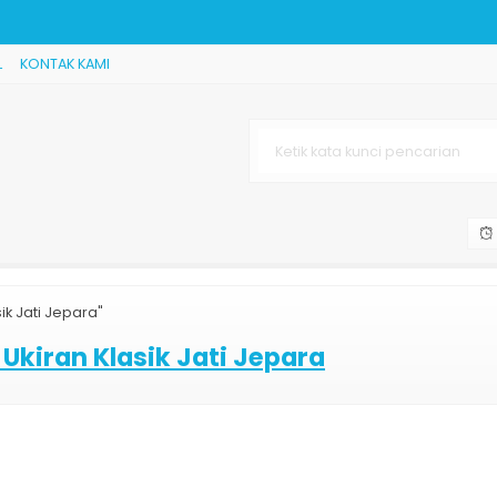
L
KONTAK KAMI
kiran Mewah Jat
 Golden Turkey
ewah Relief J
ik Jati Jepara"
i Jepara
Ukiran Klasik Jati Jepara