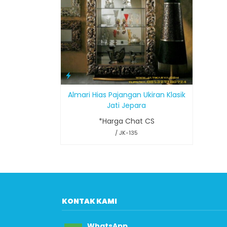
Almari Hias Pajangan Ukiran Klasik
Jati Jepara
*Harga Chat CS
/ JK-135
KONTAK KAMI
WhatsApp