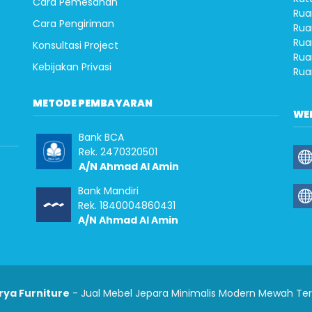
Cara Pemesanan
Rua
Cara Pengiriman
Rua
Rua
Konsultasi Project
Rua
Kebijakan Privasi
Rua
METODE PEMBAYARAN
WE
Bank BCA
Rek. 2470320501
A/N Ahmad Al Amin
Bank Mandiri
Rek. 1840004860431
A/N Ahmad Al Amin
rya Furniture
- Jual Mebel Jepara Minimalis Modern Mewah Te