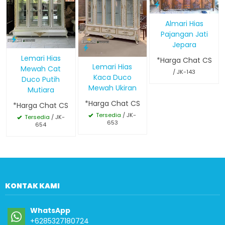
Almari Hias
Pajangan Jati
Jepara
Lemari Hias
*Harga Chat CS
Lemari Hias
Mewah Cat
/ JK-143
Kaca Duco
Duco Putih
Mewah Ukiran
Mutiara
*Harga Chat CS
*Harga Chat CS
Tersedia
/ JK-
Tersedia
/ JK-
653
654
KONTAK KAMI
WhatsApp
+6285327180724