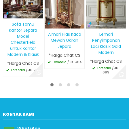
Sofa Tamu
Kantor Jepara
Almari Hias Kaca
Lemari
Model
Mewah Ukiran
Penyimpanan
Chesterfield
Jepara
Laci Klasik Gold
untuk Kantor
Modern
Modern & Klasik
*Harga Chat CS
*Harga Chat CS
Tersedia
/ JK-464
*Harga Chat CS
Tersedia
/ JK-
Tersedia
/ JK-706
699
KONTAK KAMI
WhatsApp