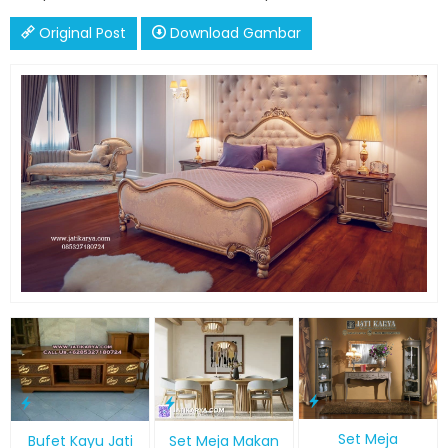
Original Post
Download Gambar
Set Meja
Bufet Kayu Jati
Set Meja Makan