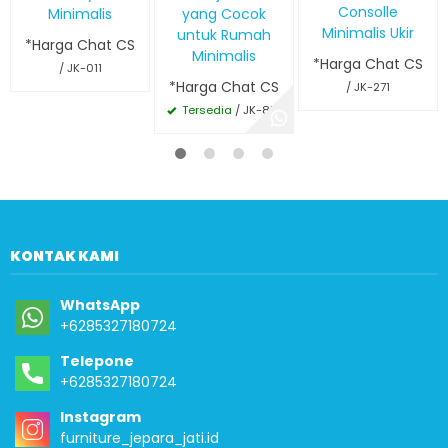
Consolle
Minimalis
yang Cocok
Minimalis Ukir
untuk Rumah
*Harga Chat CS
Minimalis
*Harga Chat CS
/ JK-011
*Harga Chat CS
/ JK-271
Tersedia
/ JK-818
KONTAK KAMI
WhatsApp
+6285327180724
Telepone
+6285327180724
Instagram
furniture_jepara_jati.id