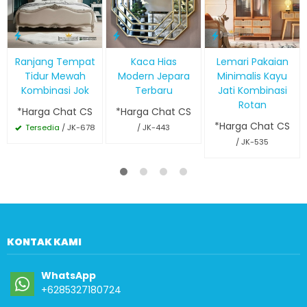
Ranjang Tempat
Kaca Hias
Lemari Pakaian
Tidur Mewah
Modern Jepara
Minimalis Kayu
Kombinasi Jok
Terbaru
Jati Kombinasi
Rotan
*Harga Chat CS
*Harga Chat CS
*Harga Chat CS
Tersedia
/ JK-678
/ JK-443
/ JK-535
KONTAK KAMI
WhatsApp
+6285327180724