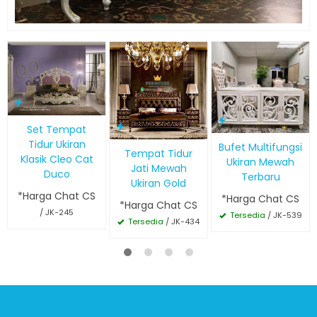
Set Tempat
Tidur Ukiran
Bufet Multifungsi
Tempat Tidur
Klasik Cleo Cat
Ukiran Mewah
Jati Mewah
Duco
Terbaru
Ukiran Gold
*Harga Chat CS
*Harga Chat CS
*Harga Chat CS
/ JK-245
Tersedia
/ JK-539
Tersedia
/ JK-434